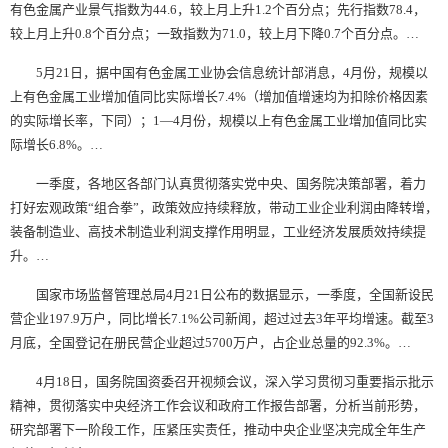
有色金属产业景气指数为44.6，较上月上升1.2个百分点；先行指数78.4，
较上月上升0.8个百分点；一致指数为71.0，较上月下降0.7个百分点。…
5月21日，据中国有色金属工业协会信息统计部消息，4月份，规模以
上有色金属工业增加值同比实际增长7.4%（增加值增速均为扣除价格因素
的实际增长率，下同）；1—4月份，规模以上有色金属工业增加值同比实
际增长6.8%。…
一季度，各地区各部门认真贯彻落实党中央、国务院决策部署，着力
打好宏观政策“组合拳”，政策效应持续释放，带动工业企业利润由降转增，
装备制造业、高技术制造业利润支撑作用明显，工业经济发展质效持续提
升。…
国家市场监督管理总局4月21日公布的数据显示，一季度，全国新设民
营企业197.9万户，同比增长7.1%
公司新闻
，超过过去3年平均增速。截至3
月底，全国登记在册民营企业超过5700万户，占企业总量的92.3%。…
4月18日，国务院国资委召开视频会议，深入学习贯彻习重要指示批示
精神，贯彻落实中央经济工作会议和政府工作报告部署，分析当前形势，
研究部署下一阶段工作，压紧压实责任，推动中央企业坚决完成全年生产