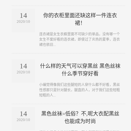
14
你的衣柜里面还缺这样一件连衣
2020/10
裙！
​连衣裙是女生衣橱里面不可缺少的单品，没有哪一个
女生不爱好看的连衣裙，即使过了炎热的夏季，连衣
裙也依旧...
14
什么样的天气可以穿黑丝 黑色丝袜
2020/10
什么季节穿好看
​小编觉得像我们这些腿短的人穿什么都不好看，黑丝
性感那只是针对腿长，腿直的人，对于我们这些短粗
短粗的人...
14
黑色丝袜=低俗？不,呢大衣配黑丝
2020/10
也能成为时尚