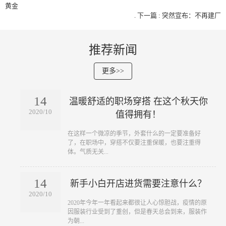
黄金
.
下一篇 : 突然宣布：不再建厂
推荐新闻
更多>>
14
温暖舒适的职场穿搭 在这个秋天你
2020/10
值得拥有！
​在这样一个微凉的季节，外套什么的一定要准备好
了，在职场中，穿搭不仅要注重保暖，也要注重得
体。气质无关...
14
新手小白开店进货需要注意什么？
2020/10
​2020年今年一年看起来都很让人心惊胆战，疫情的原
因服装行业受到了重创，但是春天总会到来，服装作
为朝...