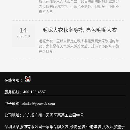
​相信在很多人的认知里面，都自然而然的把黑丝划分
为低俗的行列之中，小编也不例外。但如今，小编不
得不为自...
14
毛呢大衣秋冬穿搭 亮色毛呢大衣
2020/10
​毛呢大衣一直以来都是在秋冬非常受到大家欢迎的单
品，尤其是在天气越来越冷之后，想必很多的妹子都
在寻找今...
在线客服 ：
服务热线：400-123-4567
电子邮箱: admin@youweb.com
公司地址：广东省广州市天河区某某工业园88号
深圳某某服饰有限公司一家集品牌女装 男装 童装 中老年装 批发及加盟于