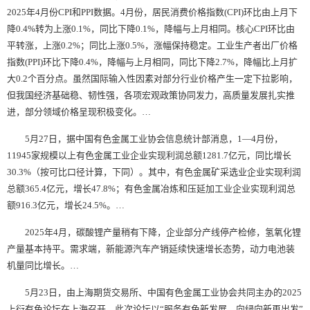
2025年4月份CPI和PPI数据。4月份，居民消费价格指数(CPI)环比由上月下
降0.4%转为上涨0.1%，同比下降0.1%，降幅与上月相同。核心CPI环比由
平转涨，上涨0.2%；同比上涨0.5%，涨幅保持稳定。工业生产者出厂价格
指数(PPI)环比下降0.4%，降幅与上月相同，同比下降2.7%，降幅比上月扩
大0.2个百分点。虽然国际输入性因素对部分行业价格产生一定下拉影响，
但我国经济基础稳、韧性强，各项宏观政策协同发力，高质量发展扎实推
进，部分领域价格呈现积极变化。…
5月27日，据中国有色金属工业协会信息统计部消息，1—4月份，
11945家规模以上有色金属工业企业实现利润总额1281.7亿元，同比增长
30.3%（按可比口径计算，下同）。其中，有色金属矿采选业企业实现利润
总额365.4亿元，增长47.8%；有色金属冶炼和压延加工业企业实现利润总
额916.3亿元，增长24.5%。…
2025年4月，碳酸锂产量稍有下降，企业部分产线停产检修，氢氧化锂
产量基本持平。需求端，新能源汽车产销延续快速增长态势，动力电池装
机量同比增长。…
5月23日，由上海期货交易所、中国有色金属工业协会共同主办的2025
上衍有色论坛在上海召开。此次论坛以“服务有色新发展，向绿向新再出发”