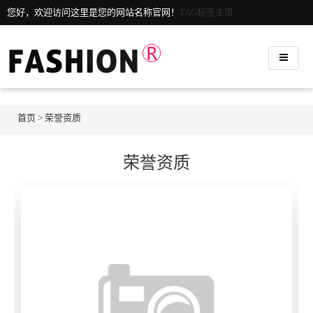
您好，欢迎访问这里是您的网站名称官网！
TAG标签主页
首页
>
荣誉资质
荣誉资质