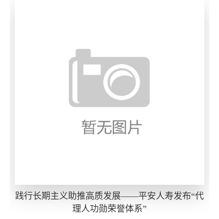
践行长期主义助推高质发展——平安人寿发布“代
理人功勋荣誉体系”