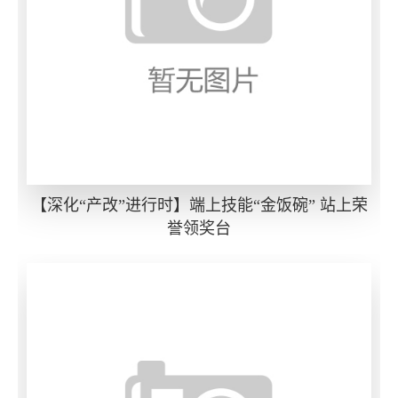
【深化“产改”进行时】端上技能“金饭碗” 站上荣
誉领奖台