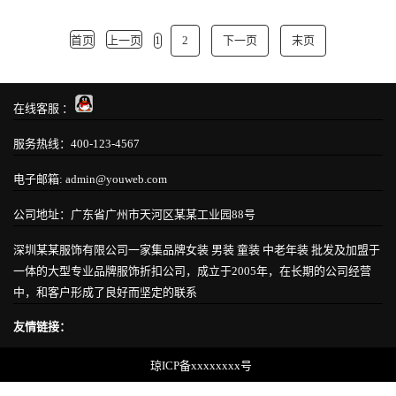
首页
上一页
1
2
下一页
末页
在线客服 ：
服务热线：400-123-4567
电子邮箱: admin@youweb.com
公司地址：广东省广州市天河区某某工业园88号
深圳某某服饰有限公司一家集品牌女装 男装 童装 中老年装 批发及加盟于
一体的大型专业品牌服饰折扣公司，成立于2005年，在长期的公司经营
中，和客户形成了良好而坚定的联系
友情链接：
琼ICP备xxxxxxxx号