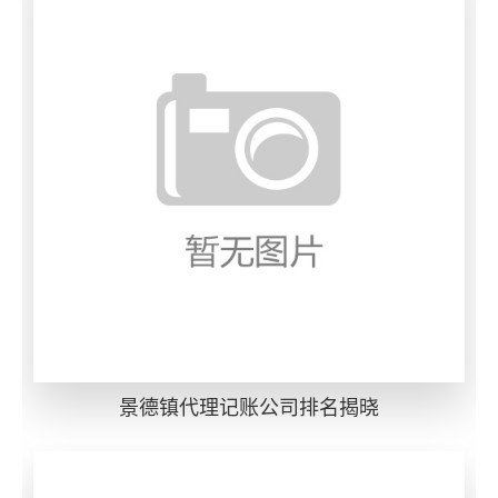
景德镇代理记账公司排名揭晓