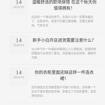
14
温暖舒适的职场穿搭 在这个秋天你
2020/10
值得拥有！
​在这样一个微凉的季节，外套什么的一定要准备好
了，在职场中，穿搭不仅要注重保暖，也要注重得
体。气质无关...
14
新手小白开店进货需要注意什么？
2020/10
​2020年今年一年看起来都很让人心惊胆战，疫情的原
因服装行业受到了重创，但是春天总会到来，服装作
为朝...
14
你的衣柜里面还缺这样一件连衣
2020/10
裙！
​连衣裙是女生衣橱里面不可缺少的单品，没有哪一个
女生不爱好看的连衣裙，即使过了炎热的夏季，连衣
裙也依旧...