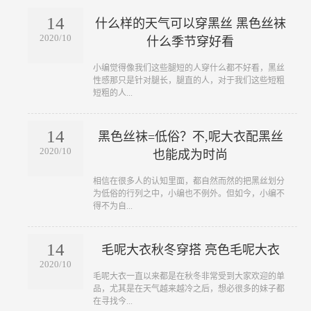
14
什么样的天气可以穿黑丝 黑色丝袜
2020/10
什么季节穿好看
​小编觉得像我们这些腿短的人穿什么都不好看，黑丝
性感那只是针对腿长，腿直的人，对于我们这些短粗
短粗的人...
14
黑色丝袜=低俗？不,呢大衣配黑丝
2020/10
也能成为时尚
​相信在很多人的认知里面，都自然而然的把黑丝划分
为低俗的行列之中，小编也不例外。但如今，小编不
得不为自...
14
毛呢大衣秋冬穿搭 亮色毛呢大衣
2020/10
​毛呢大衣一直以来都是在秋冬非常受到大家欢迎的单
品，尤其是在天气越来越冷之后，想必很多的妹子都
在寻找今...