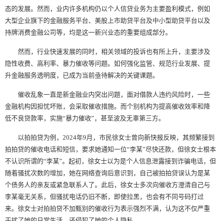
态的发展。然而，业内许多机构仍以个人信贷业务为主要盈利模式，例如
大型企业旗下的金融服务平台、美股上市助贷平台及中小型助贷平台以及
持牌消费金融公司等，均是这一新兴业态的重要组成部分。
然而，行业快速发展的同时，相关领域的投诉也有所上升，主要涉及
隐性收费、高利率、暴力催收等问题。如何强化监管、规范行业发展、提
升金融服务透明度，已成为当前亟待解决的关键课题。
催收乱象一直是新金融业内突出问题，面对借款人违约风险时，一些
金融机构因担忧坏账，会采取催收措施。而个别机构为提高催收效率和降
低不良贷款率，实施“暴力催收”，甚至波及无辜第三方。
以拍拍贷为例，2024年9月，市民徐女士曾向新快报反映，其频繁接到
拍拍贷的催收电话和短信，要求她通知一位“李某”尽快还款，但徐女士根本
不认识所谓的“李某”。起初，徐女士以为是个人信息泄露接到诈骗电话，但
随着骚扰次数的增加，她在网络查询后意识到，自己被拍拍贷误认为是某
个债务人的亲友或紧急联系人了。此后，徐女士多次向催收方澄清自己与
李某毫无关系，但骚扰电话仍旧不断，即使拉黑，也会有不同号码打过
来。徐女士对拍拍贷不加甄别的催收行为表示强烈不满，认为这不仅严重
干扰了她的日常生活，还侵犯了她的个人隐私。