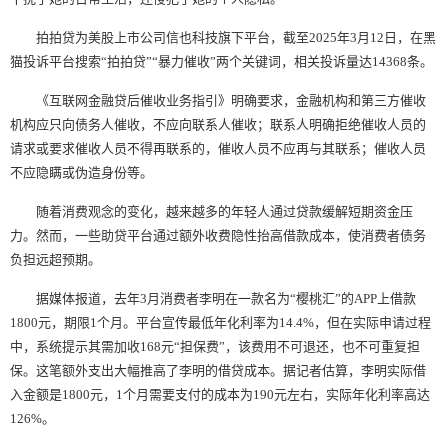
拍拍贷为美股上市公司信也科技旗下平台，截至2025年3月12日，在黑
猫投诉平台搜索“拍拍贷”“暴力催收”两个关键词，相关投诉量达14368条。
《互联网金融贷后催收业务指引》明确要求，金融机构和第三方催收
机构应只向债务人催收，不应向联系人催收；联系人明确拒绝催收人员的
请求或要求催收人员不得再联系的，催收人员不应再与其联系；催收人员
不应隐瞒或伪造身份等。
随着消费观念的变化，越来越多的年轻人通过贷款缓解短期资金压
力。然而，一些助贷平台通过额外收费隐性抬高借款成本，使消费者债务
负担远超预期。
据媒体报道，去年3月消费者李明在一款名为“樱桃汇”的APP上借款
1800元，期限1个月。平台宣传最低年化利率为14.4%，但在实际申请过程
中，系统提示其需加收168元“担保费”，该费用不可退还，也不可重复担
保。这笔额外支出大幅推高了李明的借贷成本。据记者估算，李明实际借
入金额是1800元，1个月需要支付的成本为190元左右，实际年化利率高达
126%。