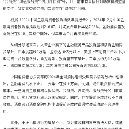
“会员费”“增值服务费”“信用评估费”等，且目前未有直接针对助贷机构监管
的文件，致使此类诱导费用普遍存在“退费难”问题。
根据《2024中国金融消费者投诉指数年度报告》，2024年12月中国金
融消费者投诉总指数达到216.67，月均复合增长率达7.28%。金融消费者投
诉情况在8-10月曾稳中向好，但年末两个月再次变得严峻。
从细分领域来看，大型企业旗下的金融服务产品投诉量和涉诉金额同
步攀升，四季度超过9万笔，金额达10亿元以上；美股上市助贷平台及中小
型助贷平台数量众多，鱼龙混杂，投诉量节节攀升，二季度约为6.5万笔，
三、四季度均超过8万笔；年内消费金融公司投诉则为3.88万笔。
中国消费者协会发布的2024年全国消协组织受理投诉情况分析中也指
出，金融消费乱象不止，主要集中在多个方面。例如，隐性收费抬高贷款
成本。一些消费金融机构以担保费、会员费、咨询费、服务费等名目收取
隐性费用，实际贷款利率远超国家规定。同时，存在提前还款难和不合理
收费。消费者向消费金融机构申请提前还款时遭遇推诿或收取不合理费
用。
此外，不正当催收行为屡禁不止。部分催收机构冒充执法人员，或通