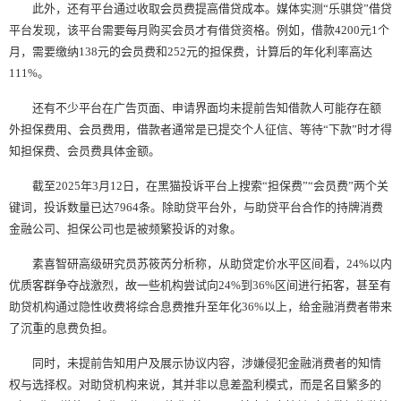
此外，还有平台通过收取会员费提高借贷成本。媒体实测“乐骐贷”借贷
平台发现，该平台需要每月购买会员才有借贷资格。例如，借款4200元1个
月，需要缴纳138元的会员费和252元的担保费，计算后的年化利率高达
111%。
还有不少平台在广告页面、申请界面均未提前告知借款人可能存在额
外担保费用、会员费用，借款者通常是已提交个人征信、等待“下款”时才得
知担保费、会员费具体金额。
截至2025年3月12日，在黑猫投诉平台上搜索“担保费”“会员费”两个关
键词，投诉数量已达7964条。除助贷平台外，与助贷平台合作的持牌消费
金融公司、担保公司也是被频繁投诉的对象。
素喜智研高级研究员苏筱芮分析称，从助贷定价水平区间看，24%以内
优质客群争夺战激烈，故一些机构尝试向24%到36%区间进行拓客，甚至有
助贷机构通过隐性收费将综合息费推升至年化36%以上，给金融消费者带来
了沉重的息费负担。
同时，未提前告知用户及展示协议内容，涉嫌侵犯金融消费者的知情
权与选择权。对助贷机构来说，其并非以息差盈利模式，而是名目繁多的