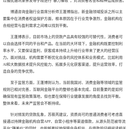
过骚扰通讯录亲友等手段进行“暴力催收”，对消费者名誉和精神造成损害。
博通咨询金融行业首席分析师王蓬博指出，新金融领域投诉之所以主
要集中在消费者权益保护方面，根本原因在于行业竞争激烈，金融机构在
合规经营与盈利需求之间难以找到平衡。
王蓬博表示，目前市场上的贷款产品具有较强的可替代性，消费者可
以自由选择不同的平台和产品。在当前的大环境下，金融机构既要控制利
率水平，又要保证盈利，获客成本持续上升给行业带来了更大的经营压
力。面对挑战，机构需要不断优化自身的风控体系和业务模式，比如利用
AI和大数据技术提升风控能力、拓展多元化获客渠道，提升运营效率，打
造自身的竞争优势。
至于监管方面，王蓬博则认为，当前我国对、消费金融等领域的监管
规则已相对完善，互联网金融平台的整顿也基本完成，目前重要的是如何
确保现有监管政策落地，但也要在保障行业健康发展的角度去找到平衡。
整体来看，未来严监管会不断持续。
针对频发的贷款乱象，苏筱芮建议，资质尚可的普通消费者可考虑直
接通过持牌金融机构自营APP、自营小程序等渠道借款，从源头防范被导流
平台“赚差价”的同时，也能够更好地保障自身权益。在借款前仔细阅读相关