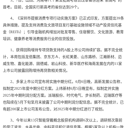
3、7日，山西、河南等八个第五批高考综合改革省份迎来“新高考”的
首考。目前，全国实行新高考的省份达到29个。
4、《深圳市提振消费专项行动实施方案》已正式印发，方案提出39条
具体措施，提及支持消费及文旅项目发行基础设施领域不动产投资信托基
金（REITs）；引导金融机构增加对批发零售、住宿餐饮、文化旅游、教育
培训、健康养老等消费服务行业的信贷投放。
1、获得回购增持专项贷款支持的A股上市公司持续扩容。据不完全统
计，本周包括龙佰集团、京东方Ａ、长虹美菱、山东路桥、江瀚新材、迈
威生物、嘉化能源、固德威、岩山科技、新华医疗和海南发展在内的11家
上市公司披露回购增持再贷款相关情况。
2、多家上市公司宣布将实施中期分红。6月6日晚，高新发展公告称，
拟制定2025年度中期分红方案。上纬新材6月5日晚宣布，拟制定并实施
2025年中期利润分配方案。派瑞股份、时代电气、步长制药、迈瑞医疗等
也陆续在5月下旬至月末披露了公司中期利润分配信息。据不完全统计，已
有超200家上市公司发布公告，对2025年中期分红进行了规划。
3、今年以来13只智能穿戴概念股获机构调研6次以上，调研频次靠前
的是江波龙、水晶光电、中科蓝讯和亿道信息等。根据5家及以上机构一致