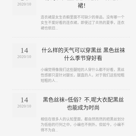
2020/10
裙！
​连衣裙是女生衣橱里面不可缺少的单品，没有哪一个
女生不爱好看的连衣裙，即使过了炎热的夏季，连衣
裙也依旧...
14
什么样的天气可以穿黑丝 黑色丝袜
2020/10
什么季节穿好看
​小编觉得像我们这些腿短的人穿什么都不好看，黑丝
性感那只是针对腿长，腿直的人，对于我们这些短粗
短粗的人...
14
黑色丝袜=低俗？不,呢大衣配黑丝
2020/10
也能成为时尚
​相信在很多人的认知里面，都自然而然的把黑丝划分
为低俗的行列之中，小编也不例外。但如今，小编不
得不为自...