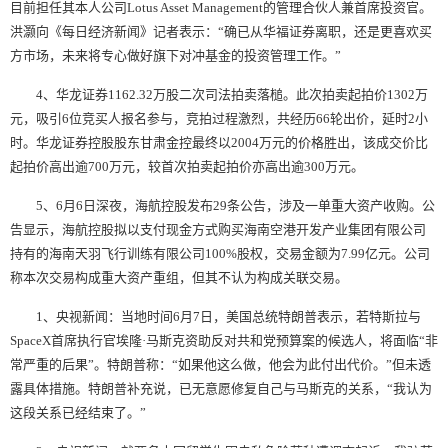
目前担任其本人公司Lotus Asset Management的管理合伙人兼首席投资官。
洪灏向《每日经济新闻》记者表示：“确已从华福证券离职，还是更喜欢买
方市场，未来将专心做好旗下对冲基金的投资管理工作。”
4、华龙证券1162.32万股二次司法拍卖落槌。此次拍卖起拍价1302万
元，吸引6位竞买人报名参与，竞拍过程激烈，共经历66轮出价，延时2小
时。华龙证券控股股东甘肃金控最终以2004万元的价格胜出，该成交价比
起拍价高出逾700万元，较首次拍卖起拍价亦高出逾300万元。
5、6月6日深夜，海航控股发布29条公告，涉及一单重大资产收购。公
告显示，海航控股拟以支付现金方式购买海南空港开发产业集团有限公司
持有的海南天羽飞行训练有限公司100%股权，交易金额为7.99亿元。公司
称本次交易构成重大资产重组，但其不认为构成关联交易。
1、央视新闻：当地时间6月7日，美国总统特朗普表示，若特斯拉与
SpaceX首席执行官埃隆·马斯克资助反对共和党预算案的候选人，将面临“非
常严重的后果”。特朗普称：“如果他这么做，他会为此付出代价。”但未透
露具体措施。特朗普补充说，已无意愿修复自己与马斯克的关系，“我认为
这段关系已经结束了。”