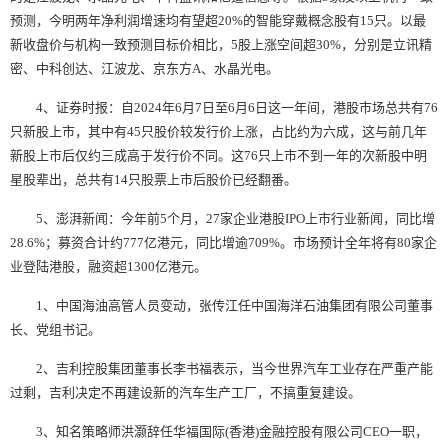
预测，今明两年净利润增速均有望超20%的智能穿戴概念股有15只。以最
新收盘价与机构一致预测目标价相比，5股上涨空间超30%，分别是立讯精
密、中科创达、江波龙、京东方A、水晶光电。
4、证券时报：自2024年6月7日至6月6日这一年间，港股市场总共有76
只新股上市，其中有45只股价较发行价上涨，占比约为六成，这与前几年
新股上市后仅约三成高于发行价不同。这76只上市不到一年的次新股中明
星股辈出，总共有14只股票上市后股价已经翻番。
5、澎湃新闻：今年前5个月，27家企业港股IPO上市
行业新闻
，同比增
28.6%；募资合计约777亿港元，同比增逾709%。市场预计全年将有80家企
业登陆港股，融资超1300亿港元。
1、中国海油高管人员变动，张传江任中国海洋石油集团有限公司董事
长、党组书记。
2、吉利控股集团董事长李书福表示，当今世界汽车工业存在严重产能
过剩，吉利决定不再建设新的汽车生产工厂，不搞重复建设。
3、知名策略师洪灏辞任华福国际(香港)金融控股有限公司CEO一职，