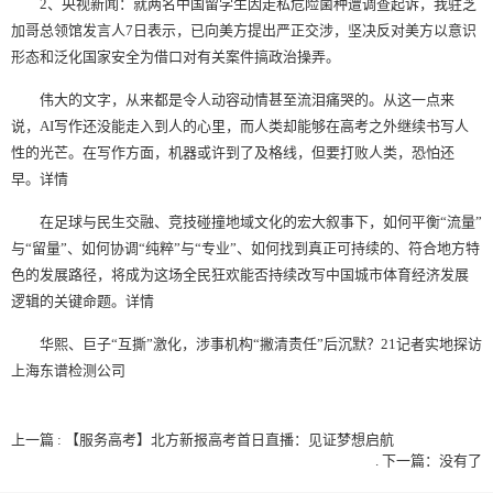
2、央视新闻：就两名中国留学生因走私危险菌种遭调查起诉，我驻芝
加哥总领馆发言人7日表示，已向美方提出严正交涉，坚决反对美方以意识
形态和泛化国家安全为借口对有关案件搞政治操弄。
伟大的文字，从来都是令人动容动情甚至流泪痛哭的。从这一点来
说，AI写作还没能走入到人的心里，而人类却能够在高考之外继续书写人
性的光芒。在写作方面，机器或许到了及格线，但要打败人类，恐怕还
早。详情
在足球与民生交融、竞技碰撞地域文化的宏大叙事下，如何平衡“流量”
与“留量”、如何协调“纯粹”与“专业”、如何找到真正可持续的、符合地方特
色的发展路径，将成为这场全民狂欢能否持续改写中国城市体育经济发展
逻辑的关键命题。详情
华熙、巨子“互撕”激化，涉事机构“撇清责任”后沉默？21记者实地探访
上海东谱检测公司
上一篇 : 【服务高考】北方新报高考首日直播：见证梦想启航
.
下一篇：没有了