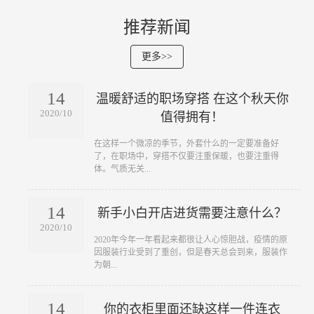
推荐新闻
更多>>
14
温暖舒适的职场穿搭 在这个秋天你
2020/10
值得拥有！
​在这样一个微凉的季节，外套什么的一定要准备好
了，在职场中，穿搭不仅要注重保暖，也要注重得
体。气质无关...
14
新手小白开店进货需要注意什么？
2020/10
​2020年今年一年看起来都很让人心惊胆战，疫情的原
因服装行业受到了重创，但是春天总会到来，服装作
为朝...
14
你的衣柜里面还缺这样一件连衣