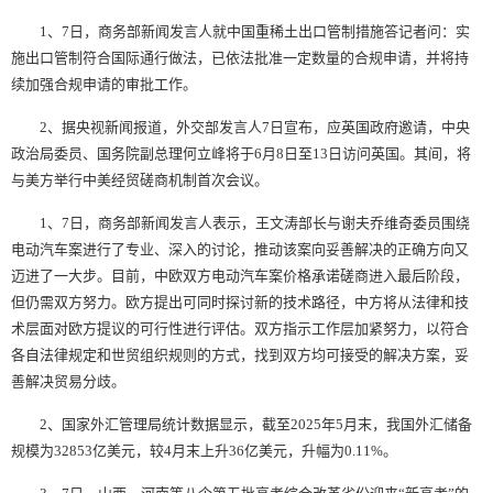
1、7日，商务部新闻发言人就中国重稀土出口管制措施答记者问：实
施出口管制符合国际通行做法，已依法批准一定数量的合规申请，并将持
续加强合规申请的审批工作。
2、据央视新闻报道，外交部发言人7日宣布，应英国政府邀请，中央
政治局委员、国务院副总理何立峰将于6月8日至13日访问英国。其间，将
与美方举行中美经贸磋商机制首次会议。
1、7日，商务部新闻发言人表示，王文涛部长与谢夫乔维奇委员围绕
电动汽车案进行了专业、深入的讨论，推动该案向妥善解决的正确方向又
迈进了一大步。目前，中欧双方电动汽车案价格承诺磋商进入最后阶段，
但仍需双方努力。欧方提出可同时探讨新的技术路径，中方将从法律和技
术层面对欧方提议的可行性进行评估。双方指示工作层加紧努力，以符合
各自法律规定和世贸组织规则的方式，找到双方均可接受的解决方案，妥
善解决贸易分歧。
2、国家外汇管理局统计数据显示，截至2025年5月末，我国外汇储备
规模为32853亿美元，较4月末上升36亿美元，升幅为0.11%。